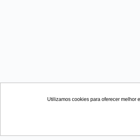
Utilizamos cookies para oferecer melhor 
CNPJ 39.347.079/0001-67
Lista de Espera