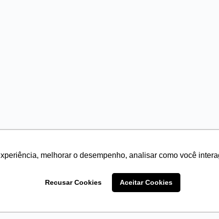
experiência, melhorar o desempenho, analisar como você intera
Instagram
Facebook
Linkedin-
Youtube
Recusar Cookies
Aceitar Cookies
in
contato@legadoefamilia.com
Termos de Privacidade
Termos de Uso