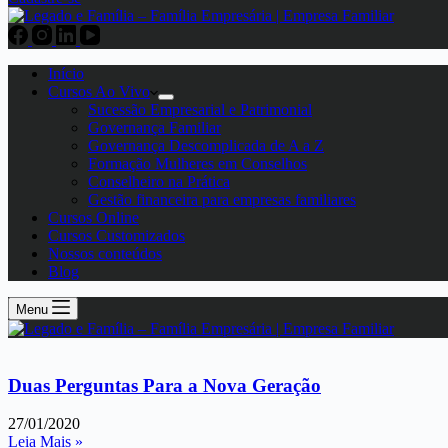
Início
Cursos Ao Vivo
Sucessão Empresarial e Patrimonial
Governança Familiar
Governança Descomplicada de A a Z
Formação Mulheres em Conselhos
Conselheiro na Prática
Gestão financeira para empresas familiares
Cursos Online
Cursos Customizados
Nossos conteúdos
Blog
Menu
Duas Perguntas Para a Nova Geração
27/01/2020
Leia Mais »