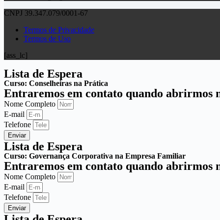
CNPJ 39.347.079/0001-67
Termos de Privacidade
Termos de Uso
[ass_lc]
Lista de Espera
Curso: Conselheiras na Prática
Entraremos em contato quando abrirmos no
Nome Completo
E-mail
Telefone
Enviar
Lista de Espera
Curso: Governança Corporativa na Empresa Familiar
Entraremos em contato quando abrirmos no
Nome Completo
E-mail
Telefone
Enviar
Lista de Espera