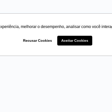
experiência, melhorar o desempenho, analisar como você intera
Recusar Cookies
Aceitar Cookies
@legadoefamilia.com
Termos de Privacidade
Termos de Uso
desse curso.