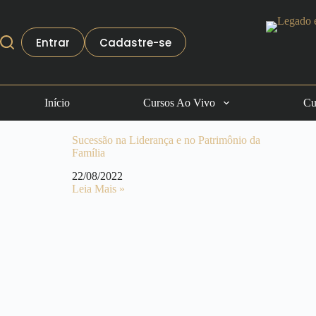
Entrar
Cadastre-se
Início
Cursos Ao Vivo
Cu
Sucessão na Liderança e no Patrimônio da
Família
22/08/2022
Leia Mais »