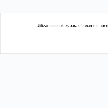
Utilizamos cookies para oferecer melhor 
contato
CNPJ 39.347.079/0001-67
Lista de Espera
Curso: Conselheiras na Prática
Entraremos em contato quando abrirmos nova edição 