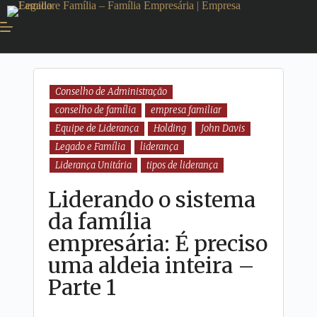
Conselho de Administração
conselho de família
empresa familiar
Equipe de Liderança
Holding
John Davis
Legado e Família
liderança
Liderança Unitária
tipos de liderança
Liderando o sistema
da família
empresária: É preciso
uma aldeia inteira –
Parte 1