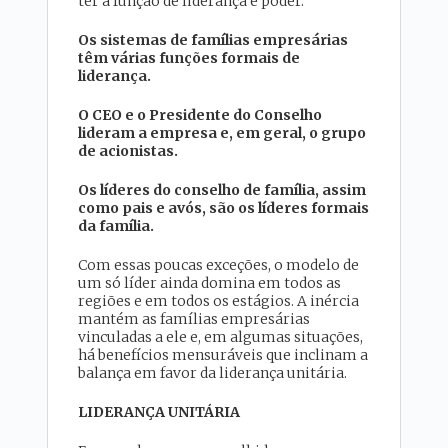
ter a função de liderança e poder.
Os sistemas de famílias empresárias
têm várias funções formais de
liderança.
O CEO e o Presidente do Conselho
lideram a empresa e, em geral, o grupo
de acionistas.
Os líderes do conselho de família, assim
como pais e avós, são os líderes formais
da família.
Com essas poucas exceções, o modelo de
um só líder ainda domina em todos as
regiões e em todos os estágios. A inércia
mantém as famílias empresárias
vinculadas a ele e, em algumas situações,
há benefícios mensuráveis que inclinam a
balança em favor da liderança unitária.
LIDERANÇA UNITÁRIA