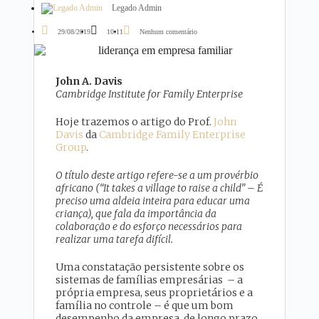
Legado Admin
29/08/2019
10:11
Nenhum comentário
John A. Davis
Cambridge Institute for Family Enterprise
Hoje trazemos o artigo do Prof.
John
Davis
da
Cambridge Family Enterprise
Group
.
O título deste artigo r
efere-se a um provérbio
africano (“It takes a v
illage to raise a child” – É
preciso uma aldeia inteira para educar uma
criança), que fala da importância da
colaboração e do esforço necessários para
realizar uma tarefa difícil.
Uma constatação persistente sobre os
sistemas de famílias empresárias – a
própria empresa, seus proprietários e a
família no controle – é que um bom
desempenho da empresa, de longo prazo,