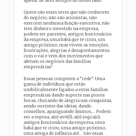
apesar de nem sempre do nosso lado.
Quem são esses seres que não conhecem
do negócio, não são acionistas, não
exercem nenhuma função executiva, não
tem dinheiro investido na empresa,
podem ser parentes, antigos funcionários
da empresa, uma babá que te criou, um
amigo próximo, mas vivem as emoções,
frustrações, alegrias e desapontamentos
com o vai e vem dos movimentos que
afetam os negócios das famílias
empresárias?
Essas pessoas compõem a “rede”. Uma
gama de indivíduos que estão
umbilicalmente ligados a estas famílias
empresárias dando suporte nas piores
horas, chorando de alegria nas conquistas,
sendo ouvintes das ideias, dando
conselhos, apaziguando ânimos,… Podem
ser a esposa, a(o) avó(ô), a(o) sogra(o),
antigos funcionários da empresa, uma
babá que te criou, uma amigo próximo,
uma amiga de infância até… São essas