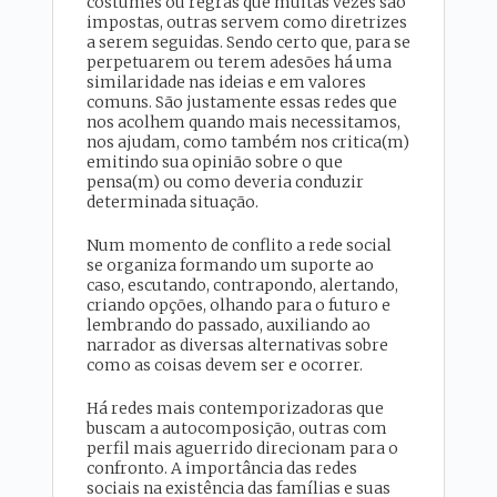
costumes ou regras que muitas vezes são
impostas, outras servem como diretrizes
a serem seguidas. Sendo certo que, para se
perpetuarem ou terem adesões há uma
similaridade nas ideias e em valores
comuns. São justamente essas redes que
nos acolhem quando mais necessitamos,
nos ajudam, como também nos critica(m)
emitindo sua opinião sobre o que
pensa(m) ou como deveria conduzir
determinada situação.
Num momento de conflito a rede social
se organiza formando um suporte ao
caso, escutando, contrapondo, alertando,
criando opções, olhando para o futuro e
lembrando do passado, auxiliando ao
narrador as diversas alternativas sobre
como as coisas devem ser e ocorrer.
Há redes mais contemporizadoras que
buscam a autocomposição, outras com
perfil mais aguerrido direcionam para o
confronto. A importância das redes
sociais na existência das famílias e suas