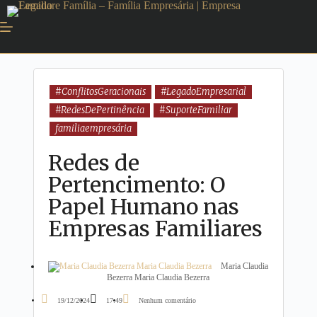
#ConflitosGeracionais
#LegadoEmpresarial
#RedesDePertinência
#SuporteFamiliar
familiaempresária
Redes de
Pertencimento: O
Papel Humano nas
Empresas Familiares
Maria Claudia
Bezerra Maria Claudia Bezerra
19/12/2024
17:49
Nenhum comentário