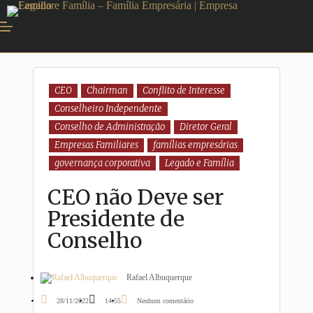
CEO
Chairman
Conflito de Interesse
Conselheiro Independente
Conselho de Administração
Diretor Geral
Empresas Familiares
famílias empresárias
governança corporativa
Legado e Família
CEO não Deve ser
Presidente de
Conselho
Rafael Albuquerque
28/11/2022
14:55
Nenhum comentário