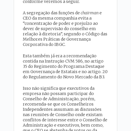
conforme veremos a seguir.
A segregação das funções de
chairman
e
CEO da mesma companhia evita a
“concentração de poder e prejuízo ao
dever de supervisão do conselho em
relação à diretoria”, segundo o Código das
Melhores Práticas de Governança
Corporativa do IBGC.
Esta também já era a recomendação
contida na Instrução CVM 586, no artigo
35 do Regimento do Programa Destaque
em Governança de Estatais e no artigo. 20
do Regulamento do Novo Mercado da B3.
Isso não significa que executivos da
empresa não possam participar do
Conselho de Administração, porém,
recomenda-se que os Conselheiros
Independentes assumam as discussões
nas reuniões de Conselho onde existam
conflitos de interesse entre o Conselho de
Administração e executivos, bem como,
que o CEO se abstenha de votos ou da