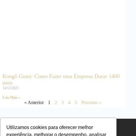
Kongõ Gumi: Como Fazer uma Empresa Durar 1400
anos
14/12/2021
Leia Mais »
« Anterior
1
2
3
4
5
Proximo »
Utilizamos cookies para oferecer melhor
experiência, melhorar o desempenho, analisar