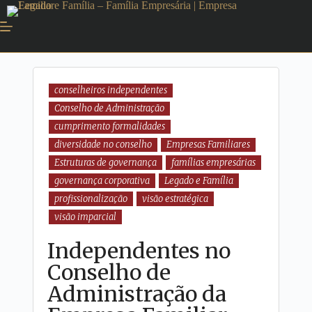
conselheiros independentes
Conselho de Administração
cumprimento formalidades
diversidade no conselho
Empresas Familiares
Estruturas de governança
famílias empresárias
governança corporativa
Legado e Família
profissionalização
visão estratégica
visão imparcial
Independentes no
Conselho de
Administração da